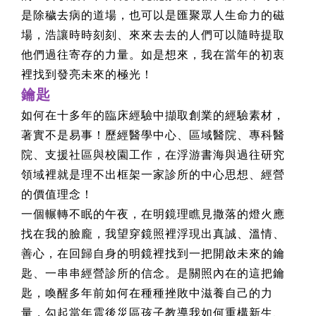
是除穢去病的道場，也可以是匯聚眾人生命力的磁
場，浩讓時時刻刻、來來去去的人們可以隨時提取
他們過往寄存的力量。如是想來，我在當年的初衷
裡找到發亮未來的極光！
鑰匙
如何在十多年的臨床經驗中擷取創業的經驗素材，
著實不是易事！歷經醫學中心、區域醫院、專科醫
院、支援社區與校園工作，在浮游書海與過往研究
領域裡就是理不出框架一家診所的中心思想、經營
的價值理念！
一個輾轉不眠的午夜，在明鏡理瞧見撒落的燈火應
找在我的臉龐，我望穿鏡照裡浮現出真誠、溫情、
善心，在回歸自身的明鏡裡找到一把開啟未來的鑰
匙、一串串經營診所的信念。是關照內在的這把鑰
匙，喚醒多年前如何在種種挫敗中滋養自己的力
量，勾起當年震後災區孩子教導我如何重構新生、