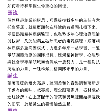
如何看待和掌握生命重心的回憶。
匯流
偶然興起創業的構思，巧遇提攜我多年的主任有意
托售舊居，就這麼順勢在靜謐的巷道間扎根下來。
即便熟識精神疾病醫理，也私塾多年心理治療理論
與技術，又怎能獨立破除患者的複雜病理！順著精
神疾病多重病因模式，力邀多年來一起學習、一道
帶領團體治療的團隊成員，匯聚精神醫學、心理學
與社會學專業領域而合流成一股勢力，是一種對抗
病理的力量、一種群聚共構團隊未來的力量。
誕生
望著暖暖的燈火亮起，聽聞柔和的音樂調和著新房
子獨有的氣味，把專業、理念跟著家具、器材憶起
進駐診所！在上蒼賜予的智慧和勇氣裡開始揮灑我
的初衷，於是誕生的喜悅油然生起。