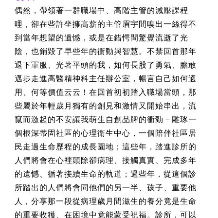
偶然，帶領著一群職場中、高階主管的減壓課程
哩，卻在些許坐擁高薪的主管眉宇間嗅出一絲得不
到當年想望的遺憾，或是在錯愕間驚覺流逝了光
陰，也銷毀了早些年的衝動與智慧。不禁回首那年
退下軍服、光著平頭的我，如何長股了勇氣、膽敢
邁步走進高醫精神科主任辦公室，暢言自己如何適
用、何等價值云云！在回首初初踏入職場當頭，那
些屬於年輕歲月獨有的創見和激情又開始串出，流
竄而激起的不安讓我萌生自創品牌的衝勁－雕琢一
個根深蒂固社區的心理衛生中心，一個陪伴社區居
民走過生命歷程的成長園地；這些年，踏進診所的
人們將會在心裡頭除卻病理、接觸真實、完成多年
的遺憾、循著接續生命的軌道；過些年，從這個診
所踏出的人們將會同他們的另一半、孩子、重要他
人，分享那一段從病理歲月間滋生的養分竟是生命
的重要收穫、在困境中竟能蒙受祝福。診所，可以