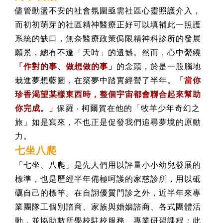
儘管動盪不安的社會氛圍亟需社區心靈照護介入，
而初初萌芽的社區精神醫療正好可以填補此一照護
系統的缺口，無奈醫療政策侷限精神科診所的發展
願景，總有不逢「天時」的遺憾。然而，心中縈繞
「作對的事、做想做的事」
的念頭，於是一股腦地
栽進夢想藍圖，在築夢中踏實經營了半年。
「當你
珍香渴望某樣東西時，整個宇宙都會聯合起來幫助
你完成。」
保羅 ‧ 柯爾賀在他的「牧羊少年奇幻之
旅」如是寫來，不也正是促發我們追尋夢境的原動
力。
七坐八爬
「七坐、八爬」是先人們用以評量小小幼兒發展的
標準，也是歷經半年備極呵護的家慈診所，用以砥
礪自己的標竿。在自詡優質門診之外，近半年來專
業團隊工個別諮商、家族與婚姻諮商、各式團體活
動，並協助數所學校駐校服務、專業研習課程：此