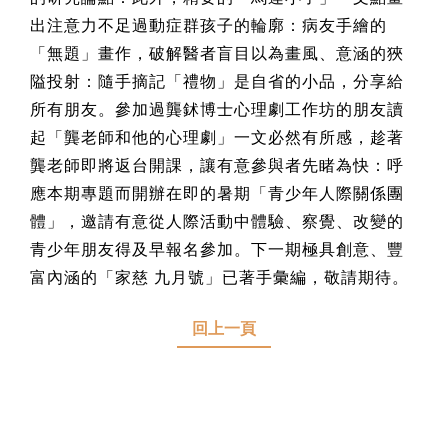
出注意力不足過動症群孩子的輪廓：病友手繪的
「無題」畫作，破解醫者盲目以為畫風、意涵的狹
隘投射：隨手摘記「禮物」是自省的小品，分享給
所有朋友。參加過龔鉥博士心理劇工作坊的朋友讀
起「龔老師和他的心理劇」一文必然有所感，趁著
龔老師即將返台開課，讓有意參與者先睹為快：呼
應本期專題而開辦在即的暑期「青少年人際關係團
體」，邀請有意從人際活動中體驗、察覺、改變的
青少年朋友得及早報名參加。下一期極具創意、豐
富內涵的「家慈 九月號」已著手彙編，敬請期待。
回上一頁