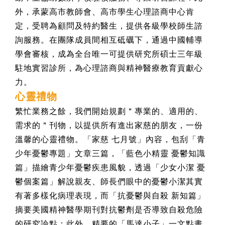
外，承蒙高市教師會、高市學生心理諮商中心肯
定，受聘為顧問及特約醫生，提供各級學校師生諮
詢服務。在團隊成員間相互砥礪下，通過中國輔導
學會審核，成為全台唯一可提供研究所碩士三年級
駐地實習診所，為心理諮商與精神醫療教育貢獻心
力。
心靈禮物
繁忙業務之餘，我們開始規劃＂專業的、適用的、
需求的＂刊物，以提供所有進出家慈的朋友，一份
溫馨的心靈禮物。「家慈 七月號」內容，包刮「青
少年憂鬱專題」文章三篇，「藍色小精靈 憂鬱知識
篇」描繪青少年憂鬱疾患風貌，透過「少女小潔 憂
鬱個案篇」解說親友、師長們眼中的憂鬱小潔其實
有著多樣化病理表現，而「抗憂鬱與自殺 新知篇」
摘要美國精神醫學期刊對抗鬱劑是否導致自殺危險
的研究論點：此外，精要的「馬達小子」一文點畫